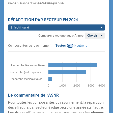
Crédit : Philippe Dureuil/Médiathèque IRSN
RÉPARTITION PAR SECTEUR
EN 2024
Effectif suivi
Comparer avec une autre Année
Choisir
Composantes du rayonnement
Toutes
Neutrons
Recherche liée au nucléaire
Recherche (autre que nuc…
Recherche médicale vétér…
0
1 000
2 000
3 000
4 000
Le commentaire de l’ASNR
Pour toutes les composantes du rayonnement, la répartition
des effectifs par secteur évolue peu d’une année sur l’autre.
Les doses efficaces annuelles moyennes les plus élevées